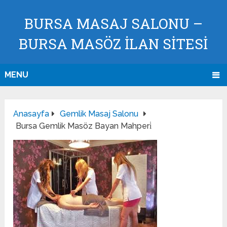
BURSA MASAJ SALONU –
BURSA MASÖZ İLAN SİTESİ
MENU
Anasayfa
Gemlik Masaj Salonu
Bursa Gemlik Masöz Bayan Mahperi̇