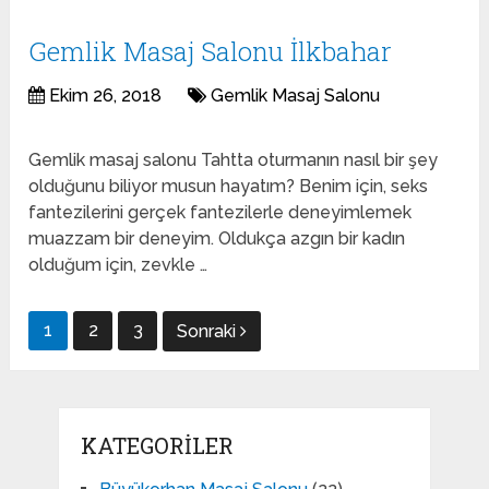
Gemlik Masaj Salonu İlkbahar
Ekim 26, 2018
Gemlik Masaj Salonu
Gemlik masaj salonu Tahtta oturmanın nasıl bir şey
olduğunu biliyor musun hayatım? Benim için, seks
fantezilerini gerçek fantezilerle deneyimlemek
muazzam bir deneyim. Oldukça azgın bir kadın
olduğum için, zevkle …
Yazı
1
2
3
Sonraki
gezinmesi
KATEGORILER