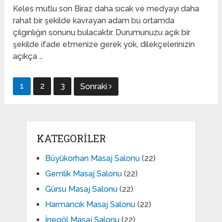
Keles mutlu son Biraz daha sıcak ve medyayı daha
rahat bir şekilde kavrayan adam bu ortamda
çılgınlığın sonunu bulacaktır. Durumunuzu açık bir
şekilde ifade etmenize gerek yok, dilekçelerinizin
açıkça …
Yazı
1
2
3
Sonraki
gezinmesi
KATEGORILER
Büyükorhan Masaj Salonu
(22)
Gemlik Masaj Salonu
(22)
Gürsu Masaj Salonu
(22)
Harmancık Masaj Salonu
(22)
İnegöl Masaj Salonu
(22)