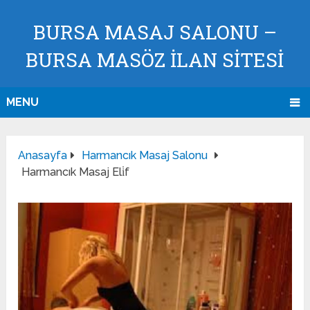
BURSA MASAJ SALONU –
BURSA MASÖZ İLAN SİTESİ
MENU
Anasayfa
Harmancık Masaj Salonu
Harmancık Masaj Eli̇f