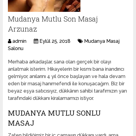
Mudanya Mutlu Son Masaj
Arzunaz
admin
Eylül 25, 2018
Mudanya Masaj
Salonu
Merhaba arkadaşlar, sana olan gerçek bir olayı
anlatmak isterim. Hikayelerin bir kısmı bana inandırıcı
gelmiyor, anılarını 4 yıl önce başlayan ve hala devam
eden bir masaj hanımefendi ile konuşacağım. Biz bir
beyaz eşya satıcısıyız, dükkânın sahibi tarafımızın yan
tarafındaki dükkanı kiralamamızı istiyor.
MUDANYA MUTLU SONLU
MASAJ
Zaten bildiğimiz bir iç çamaşırı dükkanı vardı. ama