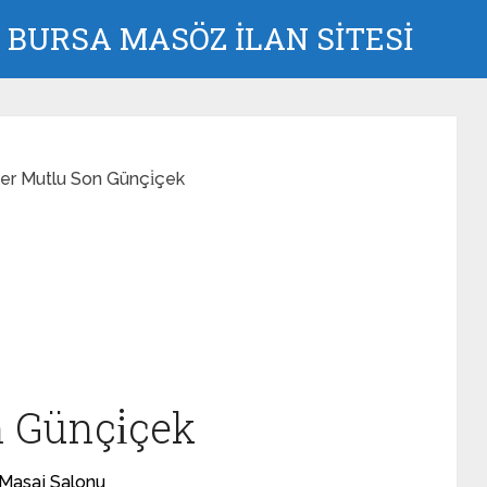
BURSA MASÖZ İLAN SİTESİ
fer Mutlu Son Günçi̇çek
 Günçi̇çek
 Masaj Salonu