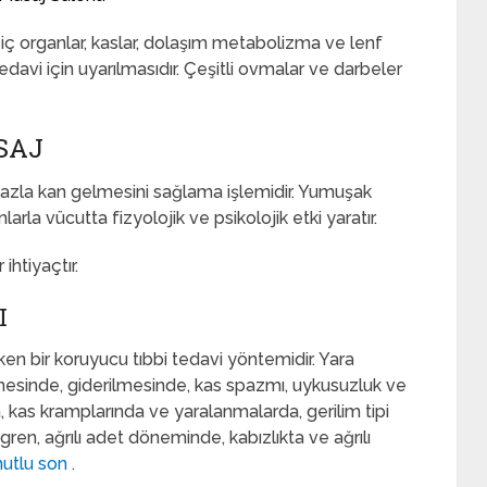
i, iç organlar, kaslar, dolaşım metabolizma ve lenf
edavi için uyarılmasıdır. Çeşitli ovmalar ve darbeler
SAJ
fazla kan gelmesini sağlama işlemidir. Yumuşak
rla vücutta fizyolojik ve psikolojik etki yaratır.
 ihtiyaçtır.
I
eken bir koruyucu tıbbi tedavi yöntemidir. Yara
ülmesinde, giderilmesinde, kas spazmı, uykusuzluk ve
 kas kramplarında ve yaralanmalarda, gerilim tipi
igren, ağrılı adet döneminde, kabızlıkta ve ağrılı
mutlu son
.