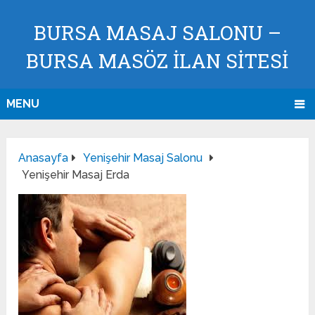
BURSA MASAJ SALONU –
BURSA MASÖZ İLAN SİTESİ
MENU
Anasayfa
Yenişehir Masaj Salonu
Yenişehir Masaj Erda