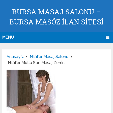
BURSA MASAJ SALONU –
BURSA MASÖZ İLAN SİTESİ
MENU
Anasayfa
Nilüfer Masaj Salonu
Nilüfer Mutlu Son Masaj Zerri̇n